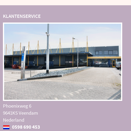
KLANTENSERVICE
Phoenixweg 6
9641KS Veendam
Nederland
0598 690 453