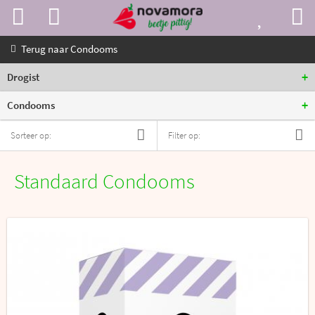
Terug naar
Condooms
+
Drogist
+
Condooms
Sorteer op:
Filter op:
Standaard Condooms