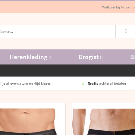
Welkom bij Novamo
Herenkleding
Drogist
B
f je afleverdatum en -tijd kiezen
Gratis
achteraf betalen