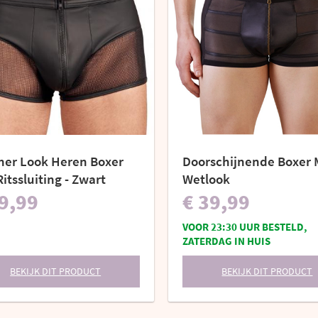
her Look Heren Boxer
Doorschijnende Boxer 
itssluiting - Zwart
Wetlook
9,99
€ 39,99
VOOR 23:30 UUR BESTELD,
ZATERDAG IN HUIS
BEKIJK DIT PRODUCT
BEKIJK DIT PRODUCT