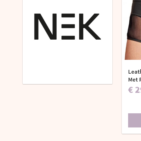
Leat
Met R
€ 2