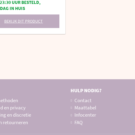
23:30 UUR BESTELD,
DAG IN HUIS
BEKIJK DIT PRODUCT
HULP NODIG?
methoden
Contact
id en privacy
Maattabel
ng en discretie
Infocenter
n retourneren
FAQ