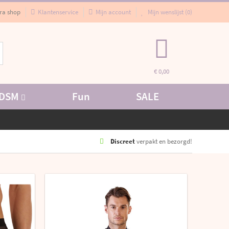
ra shop
Klantenservice
Mijn account
Mijn wenslijst (
0
)
€ 0,00
DSM
Fun
SALE
Discreet
verpakt en bezorgd!