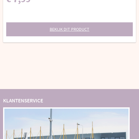
BEKIJK DIT PRODUCT
KLANTENSERVICE