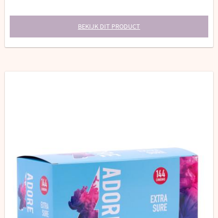
BEKIJK DIT PRODUCT