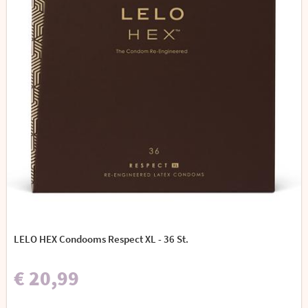
LELO HEX Condooms Respect XL - 36 St.
€ 20,99