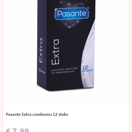
Pasante Extra condooms 12 stuks
€ 7,99