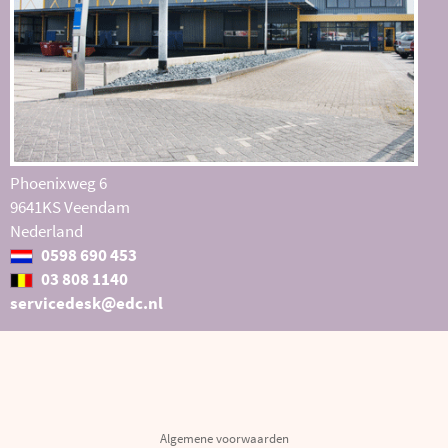
Phoenixweg 6
9641KS Veendam
Nederland
0598 690 453
03 808 1140
servicedesk@edc.nl
Algemene voorwaarden