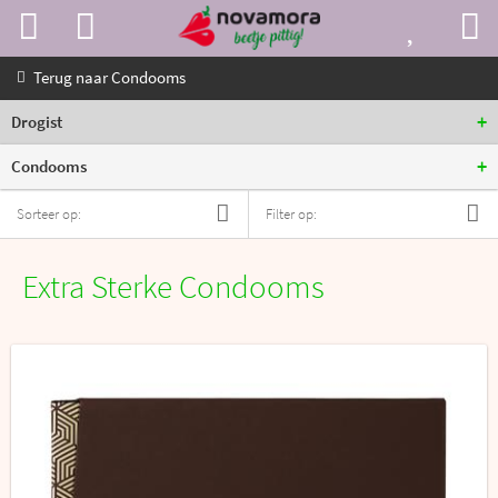
Terug naar
Condooms
+
Drogist
+
Condooms
Sorteer op:
Filter op:
Extra Sterke Condooms